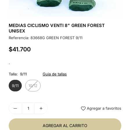
MEDIAS CICLISMO VENTI 8" GREEN FOREST
UNISEX
Referencia:
83668G GREEN FOREST 9/11
$41.700
Precio
habitual
.
Talla:
9/11
Guia de tallas
9/11
10/12
Agregar a favoritos
AGREGAR AL CARRITO