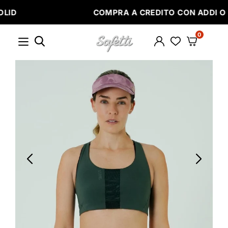
Ir
COMPRA A CREDITO CON ADDI O SISTECREDITO
directamente
al
contenido
0
SAFETTI