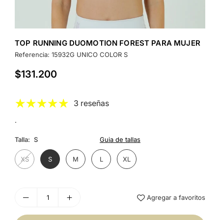
TOP RUNNING DUOMOTION FOREST PARA MUJER
Referencia:
15932G UNICO COLOR S
$131.200
Precio
habitual
3 reseñas
.
Talla:
S
Guia de tallas
XS
S
M
L
XL
Agregar a favoritos