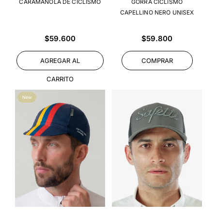
CARAMAÑOLA DE CICLISMO
GORRA CICLISMO
CAPELLINO NERO UNISEX
Precio
Precio
$59.600
$59.800
habitual
habitual
AGREGAR AL
COMPRAR
CARRITO
New