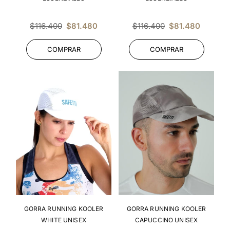
Precio
Precio
$116.400
$81.480
$116.400
$81.480
habitual
habitual
COMPRAR
COMPRAR
GORRA RUNNING KOOLER
GORRA RUNNING KOOLER
WHITE UNISEX
CAPUCCINO UNISEX