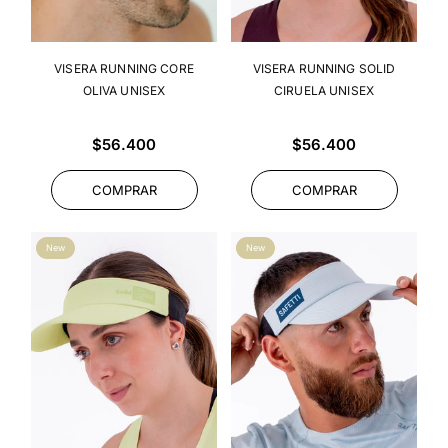
VISERA RUNNING CORE
VISERA RUNNING SOLID
OLIVA UNISEX
CIRUELA UNISEX
Precio
Precio
$56.400
$56.400
habitual
habitual
COMPRAR
COMPRAR
New
New