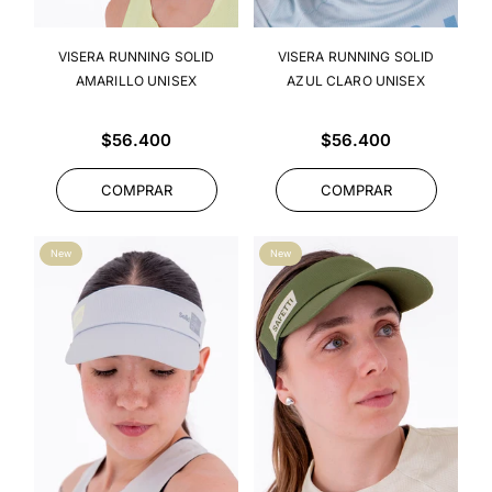
VISERA RUNNING SOLID
VISERA RUNNING SOLID
AMARILLO UNISEX
AZUL CLARO UNISEX
Precio
Precio
$56.400
$56.400
habitual
habitual
COMPRAR
COMPRAR
New
New