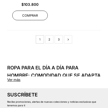
Precio
$103.800
habitual
COMPRAR
1
2
3
ROPA PARA EL DÍA A DÍA PARA
HOMBRE: COMODIDAD QUE SE ADAPTA
Ver más
A TU RUTINA
La colección
Día a Día Hombre
de Safetti reúne prendas
SUSCRÍBETE
pensadas para acompañarte en tu rutina diaria con
Recibe promociones, alertas de nuevas colecciones y noticias exclusivas que
comodidad, funcionalidad y un estilo deportivo versátil.
tenemos para ti