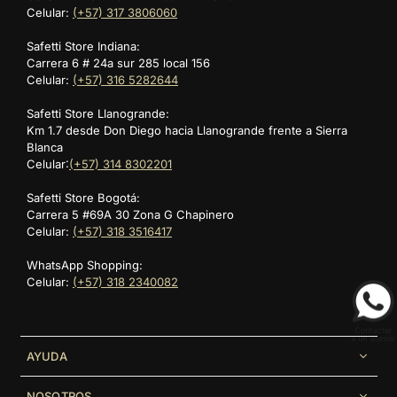
Celular:
(+57) 317 3806060
Tejidos cómodos y suaves.
Safetti Store Indiana:
Ajuste funcional sin rigidez.
Carrera 6 # 24a sur 285 local 156
Diseño versátil para el día a día.
Celular:
(+57) 316 5282644
Estilo deportivo casual.
Muévete cómodo todos los días.
Explora la
ropa para el
Comodidad prolongada.
día a día de Safetti
y lleva la comodidad deportiva a tu
Safetti Store Llanogrande:
rutina diaria.
Km 1.7 desde Don Diego hacia Llanogrande frente a Sierra
Blanca
Celular:
(+57) 314 8302201
Safetti Store Bogotá:
Carrera 5 #69A 30 Zona G Chapinero
Celular:
(+57) 318 3516417
WhatsApp Shopping:
Celular:
(+57) 318 2340082
AYUDA
NOSOTROS