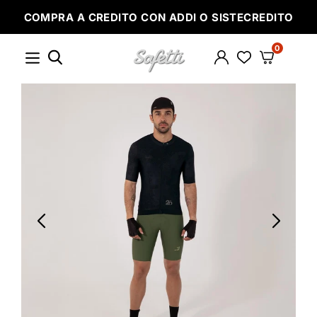
Ir
COMPRA A CREDITO CON ADDI O SISTECREDITO
directamente
al
contenido
0
SAFETTI