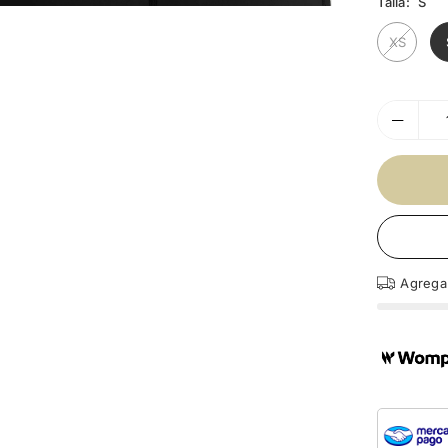
Talla:
S
XS
Agreg