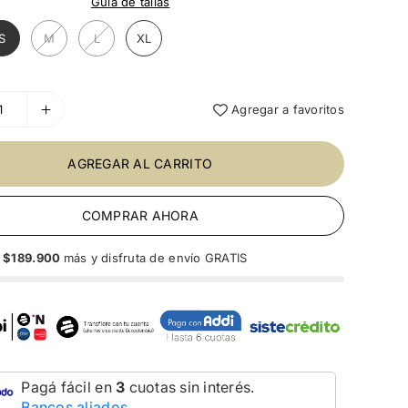
Guia de tallas
S
M
L
XL
Agregar a favoritos
AGREGAR AL CARRITO
COMPRAR AHORA
a
$189.900
más y disfruta de envío GRATIS
Pagá fácil en
3
cuotas sin interés.
Bancos aliados