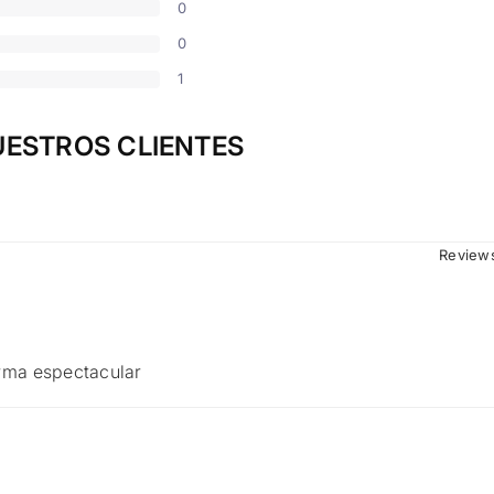
0
0
1
UESTROS CLIENTES
Reviews
rma espectacular