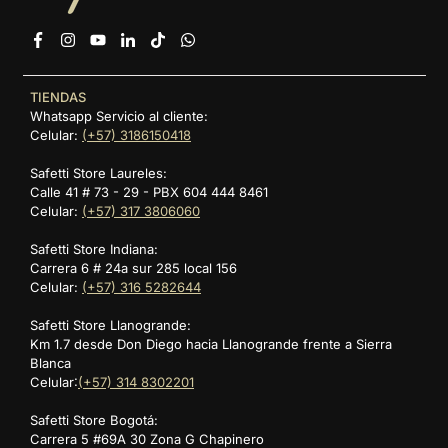
Facebook
Instagram
YouTube
Linkedin
TikTok
Whatsapp
TIENDAS
Whatsapp Servicio al cliente:
Celular:
(+57) 3186150418
Safetti Store Laureles:
Calle 41 # 73 - 29 - PBX 604 444 8461
Celular:
(+57) 317 3806060
Safetti Store Indiana:
Carrera 6 # 24a sur 285 local 156
Celular:
(+57) 316 5282644
Safetti Store Llanogrande:
Km 1.7 desde Don Diego hacia Llanogrande frente a Sierra
Blanca
Celular:
(+57) 314 8302201
Safetti Store Bogotá:
Carrera 5 #69A 30 Zona G Chapinero