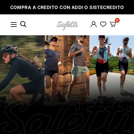
Ir
COMPRA A CREDITO CON ADDI O SISTECREDITO
directamente
al
contenido
0
SAFETTI