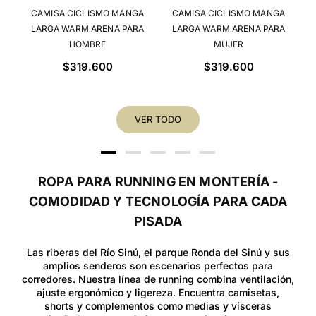
A
CAMISA CICLISMO MANGA
CAMISA CICLISMO MANGA
LARGA WARM ARENA PARA
LARGA WARM ARENA PARA
HOMBRE
MUJER
Precio
Precio
$319.600
$319.600
habitual
habitual
VER TODO
ROPA PARA RUNNING EN MONTERÍA -
COMODIDAD Y TECNOLOGÍA PARA CADA
PISADA
Las riberas del Río Sinú, el parque Ronda del Sinú y sus
amplios senderos son escenarios perfectos para
corredores. Nuestra línea de running combina ventilación,
ajuste ergonómico y ligereza. Encuentra camisetas,
shorts y complementos como medias y vísceras