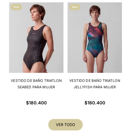
New
New
VESTIDO DE BAÑO TRIATLON
VESTIDO DE BAÑO TRIATLON
V
SEABED PARA MUJER
JELLYFISH PARA MUJER
Precio
Precio
$180.400
$180.400
habitual
habitual
VER TODO