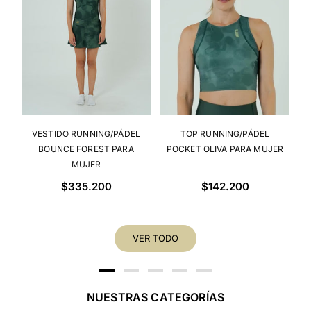
VESTIDO RUNNING/PÁDEL
TOP RUNNING/PÁDEL
BOUNCE FOREST PARA
POCKET OLIVA PARA MUJER
MUJER
Precio
Precio
$335.200
$142.200
habitual
habitual
VER TODO
NUESTRAS CATEGORÍAS