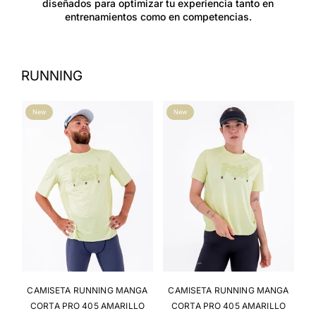
diseñados para optimizar tu experiencia tanto en
entrenamientos como en competencias.
RUNNING
New
New
GA
CAMISETA RUNNING MANGA
CAMISETA RUNNING MANGA
C
CORTA PRO 405 AMARILLO
CORTA PRO 405 AMARILLO
C