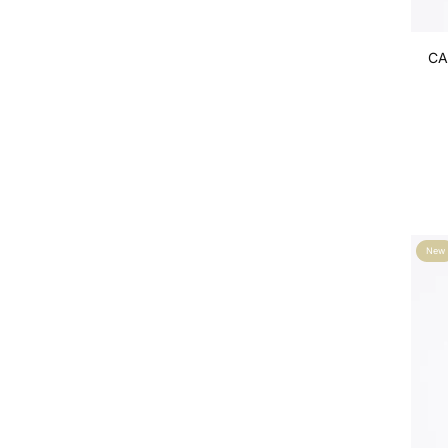
CA
New