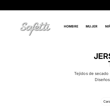
Ir
directamente
al
contenido
HOMBRE
MUJER
NI
SAFETTI
JER
Tejidos de secado
Diseños