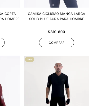
GA CORTA
CAMISA CICLISMO MANGA LARGA
ARA HOMBRE
SOLID BLUE AURA PARA HOMBRE
Precio
$319.600
habitual
COMPRAR
New