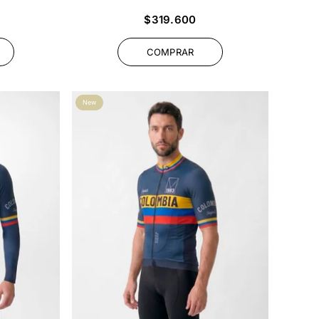
Precio
$319.600
habitual
COMPRAR
New