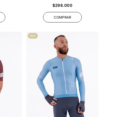
Precio
$298.000
habitual
COMPRAR
New