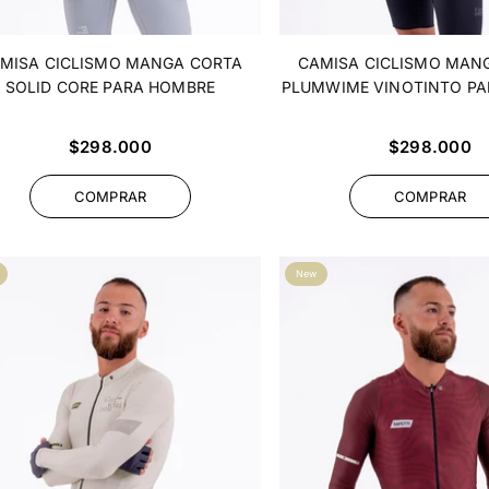
MISA CICLISMO MANGA CORTA
CAMISA CICLISMO MAN
SOLID CORE PARA HOMBRE
PLUMWIME VINOTINTO P
Precio
Precio
$298.000
$298.000
habitual
habitual
COMPRAR
COMPRAR
New