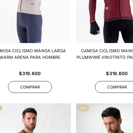
MISA CICLISMO MANGA LARGA
CAMISA CICLISMO MAN
WARM ARENA PARA HOMBRE
PLUMWIME VINOTINTO P
Precio
Precio
$319.600
$319.600
habitual
habitual
COMPRAR
COMPRAR
New