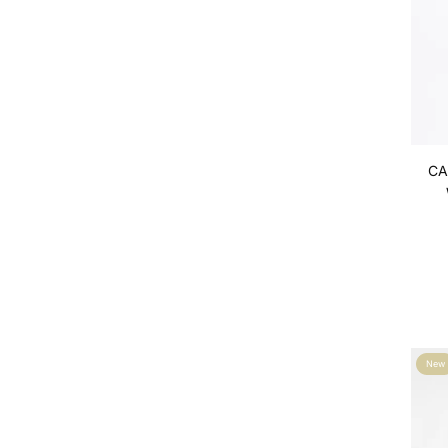
CA
New