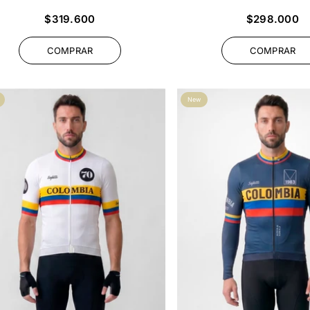
Precio
Precio
$319.600
$298.000
habitual
habitual
COMPRAR
COMPRAR
New