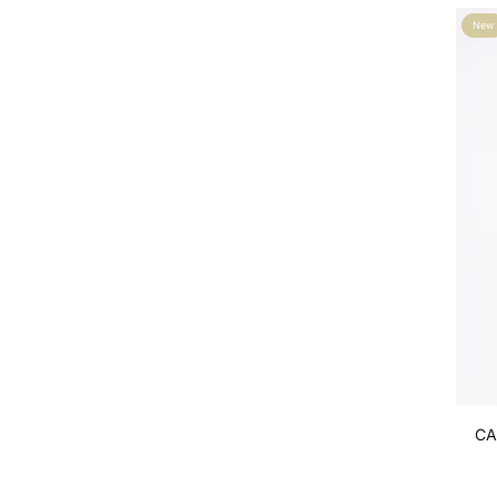
New
CA