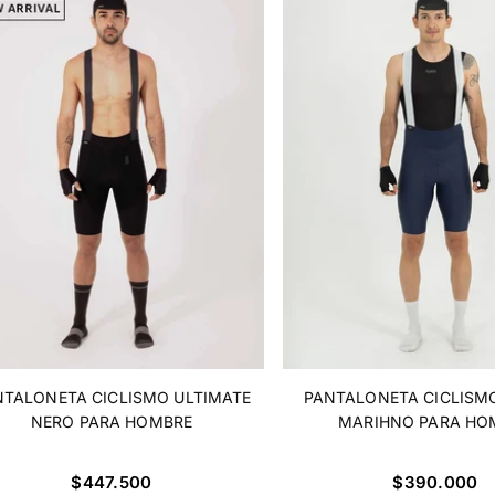
NTALONETA CICLISMO ULTIMATE
PANTALONETA CICLISM
NERO PARA HOMBRE
MARIHNO PARA HO
Precio
Precio
$447.500
$390.000