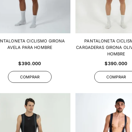
NTALONETA CICLISMO GIRONA
PANTALONETA CICLIS
AVELA PARA HOMBRE
CARGADERAS GIRONA OLIV
HOMBRE
Precio
Precio
$390.000
$390.000
habitual
habitual
COMPRAR
COMPRAR