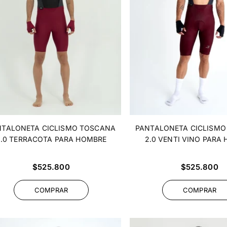
NTALONETA CICLISMO TOSCANA
PANTALONETA CICLISM
2.0 TERRACOTA PARA HOMBRE
2.0 VENTI VINO PARA
Precio
Precio
$525.800
$525.800
habitual
habitual
COMPRAR
COMPRAR