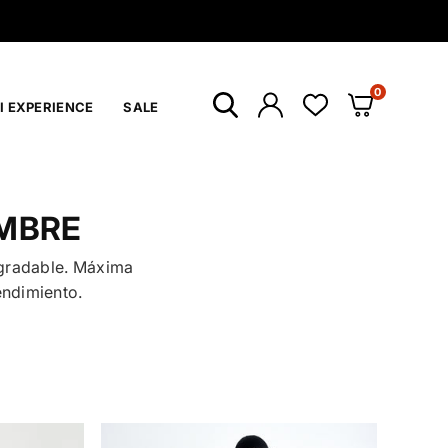
0
I EXPERIENCE
SALE
OMBRE
egradable. Máxima
endimiento.