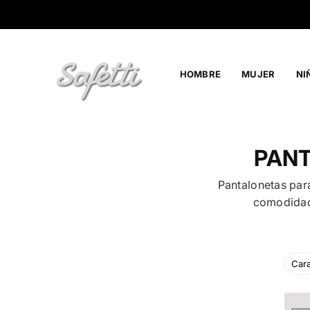
Ir
directamente
al
contenido
HOMBRE
MUJER
NI
SAFETTI
PANT
Pantalonetas par
comodidad 