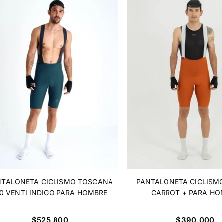
NTALONETA CICLISMO TOSCANA
PANTALONETA CICLISM
.0 VENTI INDIGO PARA HOMBRE
CARROT + PARA HO
Precio
Precio
$525.800
$390.000