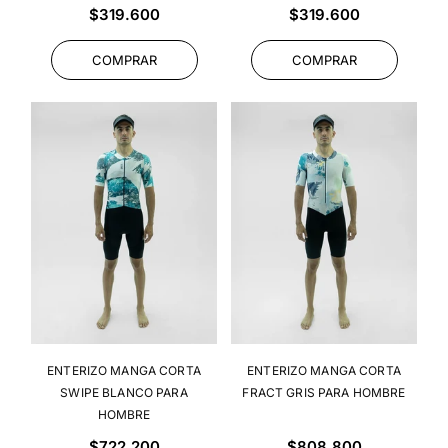
Precio
Precio
$319.600
$319.600
habitual
habitual
COMPRAR
COMPRAR
ENTERIZO MANGA CORTA
ENTERIZO MANGA CORTA
SWIPE BLANCO PARA
FRACT GRIS PARA HOMBRE
HOMBRE
Precio
Precio
$722.200
$808.800