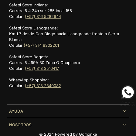
Diseño deportivo moderno.
Entrena con un ajuste que se adapta a ti.
Explora la
ropa
Safetti Store Indiana:
Libertad de movimiento.
deportiva de silueta slim para hombre Safetti
.
Carrera 6 # 24a sur 285 local 156
Celular:
(+57) 316 5282644
Safetti Store Llanogrande:
Km 1.7 desde Don Diego hacia Llanogrande frente a Sierra
Blanca
Celular:
(+57) 314 8302201
Safetti Store Bogotá:
Carrera 5 #69A 30 Zona G Chapinero
Celular:
(+57) 318 3516417
WhatsApp Shopping:
Celular:
(+57) 318 2340082
AYUDA
NOSOTROS
© 2024 Powered by
Gomonke