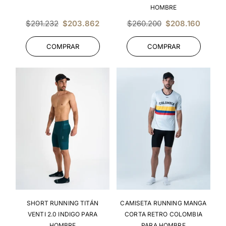
HOMBRE
Precio
Precio
$291.232
$203.862
$260.200
$208.160
habitual
habitual
COMPRAR
COMPRAR
SHORT RUNNING TITÁN
CAMISETA RUNNING MANGA
VENTI 2.0 INDIGO PARA
CORTA RETRO COLOMBIA
HOMBRE
PARA HOMBRE