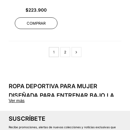
Precio
$223.900
habitual
COMPRAR
1
2
ROPA DEPORTIVA PARA MUJER
DISEÑADA PARA ENTRENAR BAJO LA
Ver más
LLUVIA
La colección
Lluvia Mujer
de Safetti está pensada para
SUSCRÍBETE
mujeres que entrenan en exteriores y necesitan
ropa
Recibe promociones, alertas de nuevas colecciones y noticias exclusivas que
deportiva para lluvia
que ofrezca protección sin limitar el