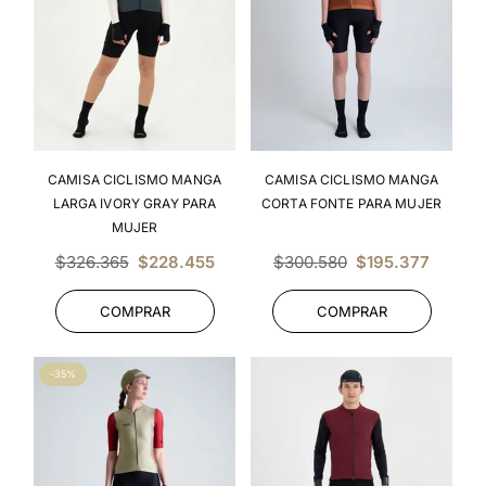
CAMISA CICLISMO MANGA
CAMISA CICLISMO MANGA
LARGA IVORY GRAY PARA
CORTA FONTE PARA MUJER
MUJER
Precio
Precio
$326.365
$228.455
$300.580
$195.377
habitual
habitual
COMPRAR
COMPRAR
-35%