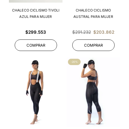
CHALECO CICLISMO TIVOLI
CHALECO CICLISMO
AZUL PARA MUJER
AUSTRAL PARA MUJER
Precio
Precio
$299.553
$291.232
$203.862
habitual
habitual
COMPRAR
COMPRAR
-20%