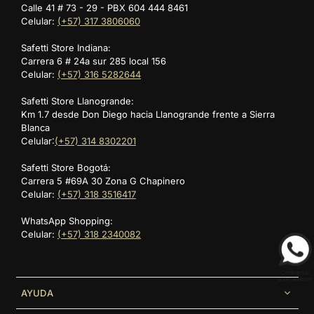
CARACTERÍSTICAS CLAVE DE LA ROPA
Calle 41 # 73 - 29 - PBX 604 444 8461
DEPORTIVA PARA LLUVIA
Celular:
(+57) 317 3806060
Safetti Store Indiana:
Materiales impermeables.
Carrera 6 # 24a sur 285 local 156
Diseño funcional para exteriores.
Celular:
(+57) 316 5282644
Libertad de movimiento.
Comodidad prolongada.
Que la lluvia no detenga tu entrenamiento.
Explora la
Safetti Store Llanogrande:
Protección sin rigidez.
ropa deportiva impermeable para mujer de Safetti
y entrena
Km 1.7 desde Don Diego hacia Llanogrande frente a Sierra
con confianza bajo cualquier clima.
Blanca
Celular:
(+57) 314 8302201
Safetti Store Bogotá:
Carrera 5 #69A 30 Zona G Chapinero
Celular:
(+57) 318 3516417
WhatsApp Shopping:
Celular:
(+57) 318 2340082
AYUDA