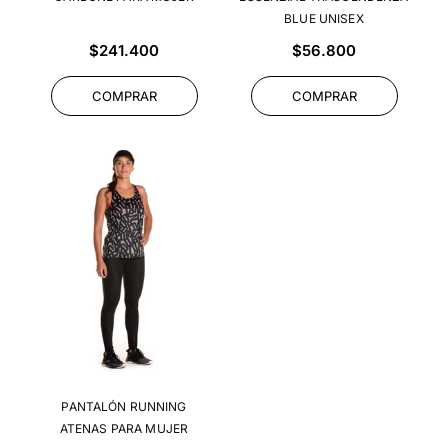
BLUE UNISEX
Precio
Precio
$241.400
$56.800
habitual
habitual
COMPRAR
COMPRAR
PANTALÓN RUNNING
ATENAS PARA MUJER