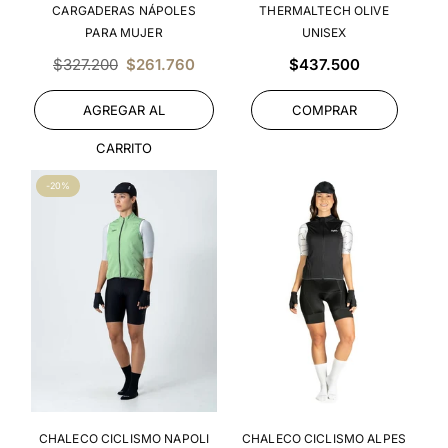
CARGADERAS NÁPOLES
THERMALTECH OLIVE
PARA MUJER
UNISEX
Precio
Precio
$327.200
$261.760
$437.500
habitual
habitual
AGREGAR AL
COMPRAR
CARRITO
-20%
CHALECO CICLISMO NAPOLI
CHALECO CICLISMO ALPES