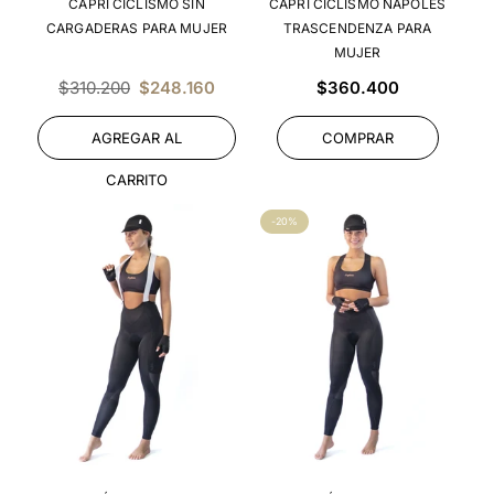
CAPRI CICLISMO SIN
CAPRI CICLISMO NAPOLES
CARGADERAS PARA MUJER
TRASCENDENZA PARA
MUJER
Precio
Precio
$310.200
$248.160
$360.400
habitual
habitual
AGREGAR AL
COMPRAR
CARRITO
-20%