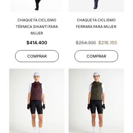
CHAQUETA CICLISMO
CHAQUETA CICLISMO
TÉRMICA SHIANTI PARA
FERRARA PARA MUJER
MUJER
Precio
Precio
$414.400
$254.300
$216.155
habitual
habitual
COMPRAR
COMPRAR