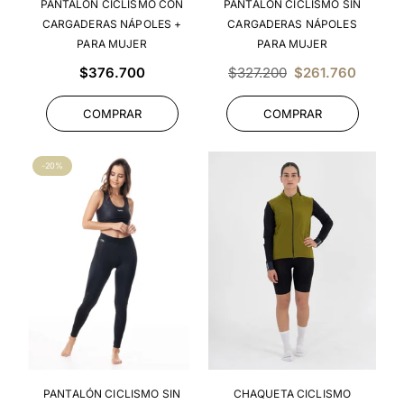
PANTALÓN CICLISMO CON
PANTALÓN CICLISMO SIN
CARGADERAS NÁPOLES +
CARGADERAS NÁPOLES
PARA MUJER
PARA MUJER
Precio
Precio
$376.700
$327.200
$261.760
habitual
habitual
COMPRAR
COMPRAR
-20%
PANTALÓN CICLISMO SIN
CHAQUETA CICLISMO