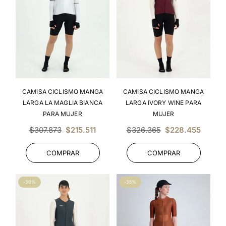
CAMISA CICLISMO MANGA
CAMISA CICLISMO MANGA
LARGA LA MAGLIA BIANCA
LARGA IVORY WINE PARA
PARA MUJER
MUJER
Precio
Precio
$307.873
$215.511
$326.365
$228.455
habitual
habitual
COMPRAR
COMPRAR
-30%
-35%