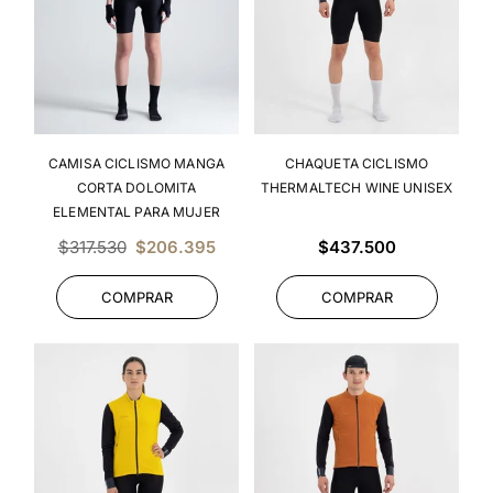
CAMISA CICLISMO MANGA
CHAQUETA CICLISMO
CORTA DOLOMITA
THERMALTECH WINE UNISEX
ELEMENTAL PARA MUJER
Precio
Precio
$317.530
$206.395
$437.500
habitual
habitual
COMPRAR
COMPRAR