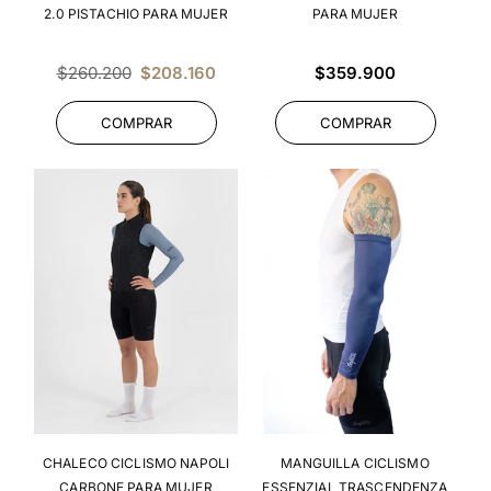
2.0 PISTACHIO PARA MUJER
PARA MUJER
Precio
Precio
$260.200
$208.160
$359.900
habitual
habitual
COMPRAR
COMPRAR
CHALECO CICLISMO NAPOLI
MANGUILLA CICLISMO
CARBONE PARA MUJER
ESSENZIAL TRASCENDENZA