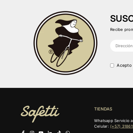
SUSC
Recibe prom
Acepto 
TIENDAS
Whatsapp Servicio al
Celular:
(+57) 3186
Facebook
Instagram
YouTube
Linkedin
TikTok
Whatsapp