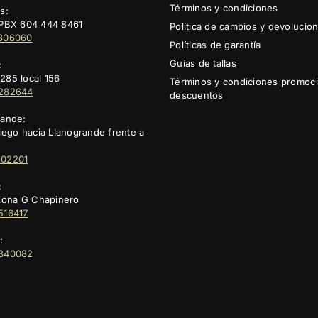
Términos y condiciones
s:
- PBX 604 444 8461
Política de cambios y devolucio
3806060
Políticas de garantía
Guías de tallas
:
285 local 156
Términos y condiciones promoc
5282644
descuentos
rande:
ego hacia Llanogrande frente a
302201
:
Zona G Chapinero
516417
:
2340082