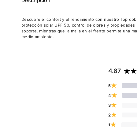
Descripción
Descubre el confort y el rendimiento con nuestro Top dobl
protección solar UPF 50, control de olores y propiedades a
soporte, mientras que la malla en el frente permite una m
medio ambiente.
4.67
★
5
★
4
★
3
★
2
★
1