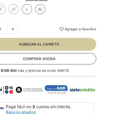
S
M
L
XL
Agregar a favoritos
AGREGAR AL CARRITO
COMPRAR AHORA
a
$189.900
más y disfruta de envío GRATIS
Pagá fácil en
3
cuotas sin interés.
Bancos aliados