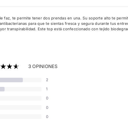
e faz, te permite tener dos prendas en una. Su soporte alto te permit
ntibacterianas para que te sientas fresca y segura durante tus entren
ayor transpirabilidad. Este top está confeccionado con tejido biodegr
3 OPINIONES
2
1
0
0
0