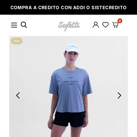
Ir
COMPRA A CREDITO CON ADDI O SISTECREDITO
directamente
al
contenido
0
SAFETTI
New