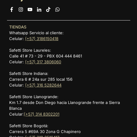
Facebook
Instagram
YouTube
Linkedin
TikTok
Whatsapp
TIENDAS
Whatsapp Servicio al cliente:
Celular:
(+57) 3186150418
Safetti Store Laureles:
Calle 41 # 73 - 29 - PBX 604 444 8461
Celular:
(+57) 317 3806060
Safetti Store Indiana:
Carrera 6 # 24a sur 285 local 156
Celular:
(+57) 316 5282644
Safetti Store Llanogrande:
Km 1.7 desde Don Diego hacia Llanogrande frente a Sierra
Blanca
Celular:
(+57) 314 8302201
Safetti Store Bogotá:
Carrera 5 #69A 30 Zona G Chapinero