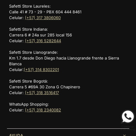
🎁 BONOS DE NAVIDAD SAFETTI: MÁS
Safetti Store Laureles:
Calle 41 # 73 - 29 - PBX 604 444 8461
VALOR PARA REGALAR RENDIMIENTO
Celular:
(+57) 317 3806060
Los
Bonos de Navidad Safetti
son una de las mejores
Safetti Store Indiana:
ideas de regalos de navidad
para quienes buscan libertad
Carrera 6 # 24a sur 285 local 156
de elección y mayor beneficio en cada compra.
Celular:
(+57) 316 5282644
Safetti Store Llanogrande:
Bono de $100.000
: por compras desde $500.000 hasta
$999.999
Km 1.7 desde Don Diego hacia Llanogrande frente a Sierra
Bono de $200.000
: por compras desde $1.000.000 hasta
Blanca
$1.999.999
Celular:
(+57) 314 8302201
Bono de $400.000
: por compras desde $2.000.000 hasta
$3.999.999
Safetti Store Bogotá:
Una opción ideal como
regalo de navidad para hombres
Carrera 5 #69A 30 Zona G Chapinero
y
regalo de navidad para mujeres
, perfecta para atletas
Celular:
(+57) 318 3516417
que entrenan de forma constante.
REGALOS DE NAVIDAD PARA MUJERES:
WhatsApp Shopping:
Celular:
(+57) 318 2340082
DISEÑO FUNCIONAL Y ALTO
DESEMPEÑO
AYUDA