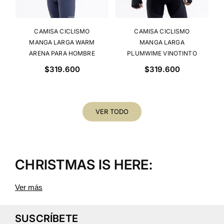
CAMISA CICLISMO
CAMISA CICLISMO
MANGA LARGA WARM
MANGA LARGA
ARENA PARA HOMBRE
PLUMWIME VINOTINTO
PARA HOMBRE
Precio
Precio
$319.600
$319.600
habitual
habitual
VER TODO
CHRISTMAS IS HERE:
REGALOS DE NAVIDAD QUE
Ver más
ELEVAN EL RENDIMIENTO 🎄
SUSCRÍBETE