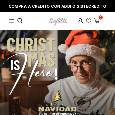
Ir
COMPRA A CREDITO CON ADDI O SISTECREDITO
directamente
al
contenido
0
SAFETTI