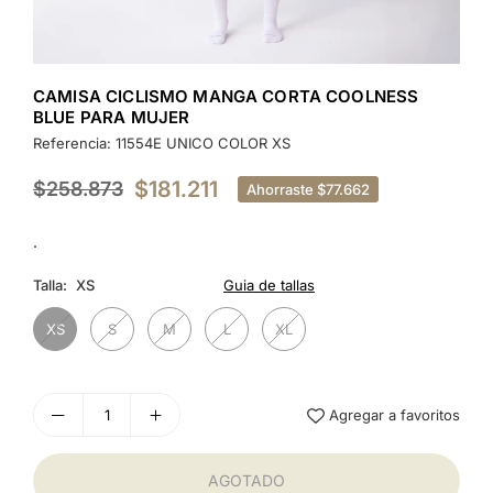
CAMISA CICLISMO MANGA CORTA COOLNESS
BLUE PARA MUJER
Referencia:
11554E UNICO COLOR XS
$181.211
$258.873
Ahorraste
$77.662
Precio
habitual
.
Talla:
XS
Guia de tallas
XS
S
M
L
XL
Agregar a favoritos
AGOTADO