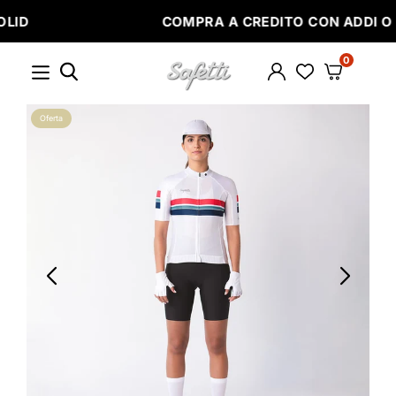
Ir
COMPRA A CREDITO CON ADDI O SISTECREDITO
directamente
al
contenido
0
SAFETTI
Oferta