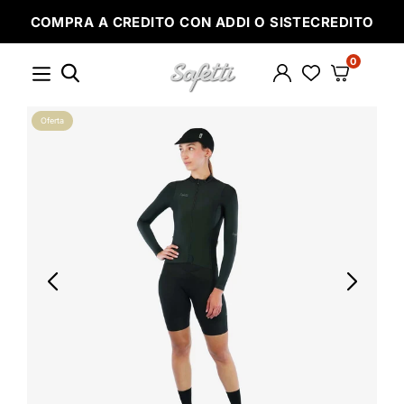
Ir
COMPRA A CREDITO CON ADDI O SISTECREDITO
directamente
al
contenido
0
SAFETTI
Oferta