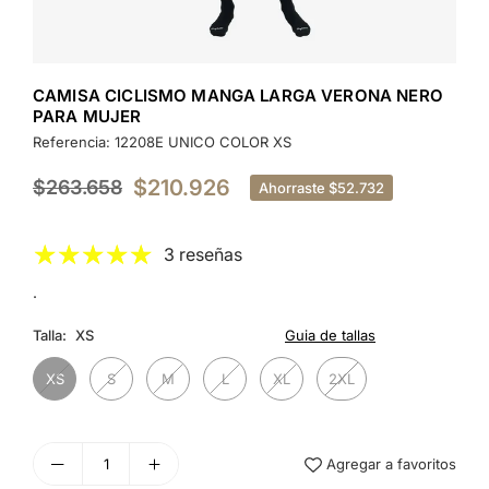
CAMISA CICLISMO MANGA LARGA VERONA NERO
PARA MUJER
Referencia:
12208E UNICO COLOR XS
$210.926
$263.658
Ahorraste
$52.732
Precio
habitual
3 reseñas
.
Talla:
XS
Guia de tallas
XS
S
M
L
XL
2XL
Agregar a favoritos