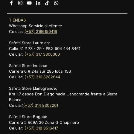
Facebook
Instagram
YouTube
Linkedin
TikTok
Whatsapp
TIENDAS
Whatsapp Servicio al cliente:
Celular:
(+57) 3186150418
Safetti Store Laureles:
Calle 41 # 73 - 29 - PBX 604 444 8461
Celular:
(+57) 317 3806060
Safetti Store Indiana:
Carrera 6 # 24a sur 285 local 156
Celular:
(+57) 316 5282644
Safetti Store Llanogrande:
Km 1.7 desde Don Diego hacia Llanogrande frente a Sierra
Blanca
Celular:
(+57) 314 8302201
Safetti Store Bogotá:
Carrera 5 #69A 30 Zona G Chapinero
Celular:
(+57) 318 3516417