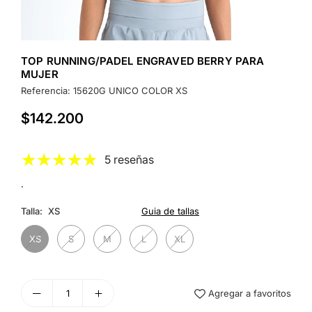
TOP RUNNING/PADEL ENGRAVED BERRY PARA
MUJER
Referencia:
15620G UNICO COLOR XS
$142.200
Precio
habitual
5 reseñas
.
Talla:
XS
Guia de tallas
XS
S
M
L
XL
Agregar a favoritos