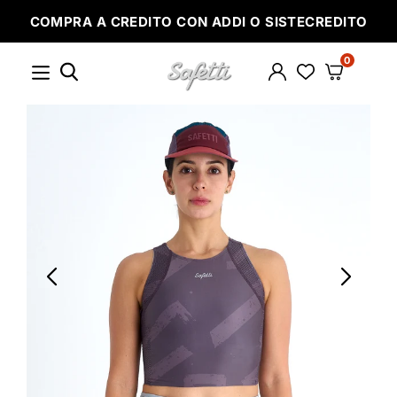
Ir
COMPRA A CREDITO CON ADDI O SISTECREDITO
directamente
al
contenido
0
SAFETTI