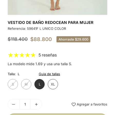
VESTIDO DE BAÑO REDOCEAN PARA MUJER
Referencia:
59641F L UNICO COLOR
$88.800
$118.400
Ahorraste
$29.600
Precio
habitual
5 reseñas
La modelo mide 1.69 y usa una talla S.
Talla:
L
Guia de tallas
S
M
L
XL
Agregar a favoritos