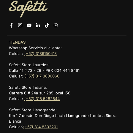
Facebook
Instagram
YouTube
Linkedin
TikTok
Whatsapp
TIENDAS
Whatsapp Servicio al cliente:
Celular:
(+57) 3186150418
Safetti Store Laureles:
Calle 41 # 73 - 29 - PBX 604 444 8461
Celular:
(+57) 317 3806060
Safetti Store Indiana:
Carrera 6 # 24a sur 285 local 156
Celular:
(+57) 316 5282644
Safetti Store Llanogrande:
Km 1.7 desde Don Diego hacia Llanogrande frente a Sierra
Blanca
Celular:
(+57) 314 8302201