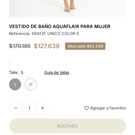
VESTIDO DE BAÑO AQUAFLAIR PARA MUJER
Referencia:
59422F UNICO COLOR S
$127.639
$170.185
Ahorraste
$42.546
Precio
habitual
.
Talla:
S
Guia de tallas
S
M
Agregar a favoritos
AGOTADO